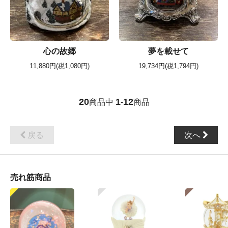
心の故郷
夢を載せて
11,880円(税1,080円)
19,734円(税1,794円)
20
1
12
商品中
-
商品
戻る
次へ
売れ筋商品